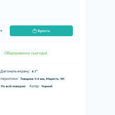
Купити
Відправимо сьогодні
Діагональ екрану:
6.1"
ктеристики:
Товщина: 0.4 мм, Міцність: 9H
Колір:
По всій поверхні
Чорний