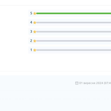
5
4
3
2
1
01 вересня 2024 (07:4