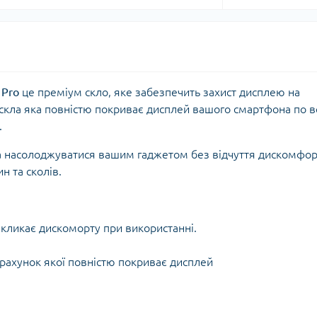
 Pro
це преміум скло, яке забезпечить захист дисплею на
скла яка повністю покриває дисплей вашого смартфона по в
.
на насолоджуватися вашим гаджетом без відчуття дискомфор
н та сколів.
икликає дискоморту при використанні.
 рахунок якої повністю покриває дисплей