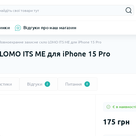
инки
Відгуки про наш магазин
Повноекранне захисне скло LOMO ITS ME для iPhone 15 Pro
LOMO ITS ME для iPhone 15 Pro
истики
Відгуки
Питання
2
0
Є в наявності
175 грн