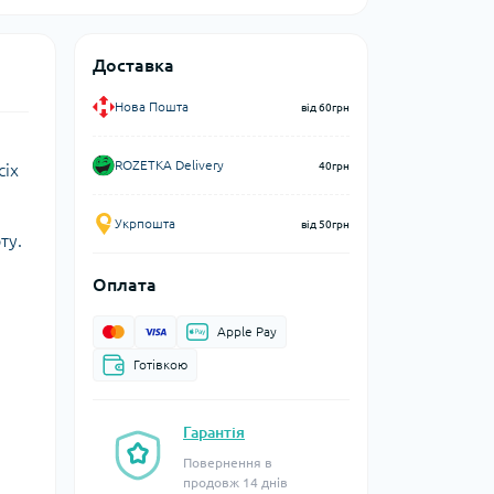
Доставка
Нова Пошта
від 60грн
ROZETKA Delivery
40грн
сіх
Укрпошта
від 50грн
ту.
Оплата
Apple Pay
Готівкою
Гарантія
Повернення в
продовж 14 днів