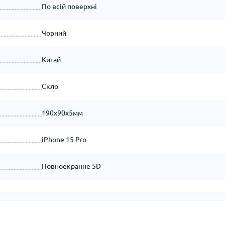
По всій поверхні
Чорний
Китай
Скло
190x90x5мм
iPhone 15 Pro
Повноекранне 5D