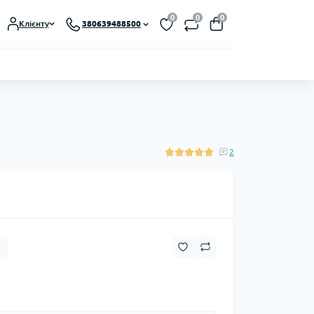
0
0
0
Клієнту
380639488500
2