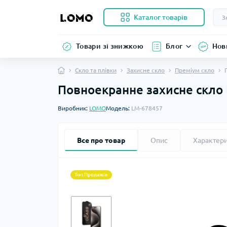
Каталог товарів
Товари зі знижкою
Блог
Нов
Скло та плівки
Захисне скло
Преміум скло
Повноекранне захисне скло 
Виробник:
LOMO
Модель:
LM-678457
Все про товар
Опис
Характер
Топ Продажів