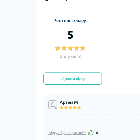
Рейтинг товару:
5
Відгуків: 2
+ Додати відгук
Артем М
Відгук був корисний?
0