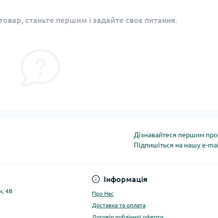
овар, станьте першим і задайте своє питання.
Дізнавайтеся першим про 
Підпишіться на нашу e-ma
Політика конфіденці
Інформація
м, 4В
Про Нас
Доставка та оплата
Договір публічної оферти