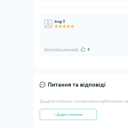
Ігор Т
Відгук був корисний?
0
Питання та відповіді
Додайте питання, і ми відповімо найближчим ча
+ Додати питання