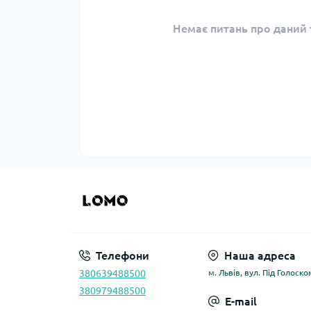
Немає питань про даний т
Телефони
Наша адреса
380639488500
м. Львів, вул. Під Голоско
380979488500
E-mail