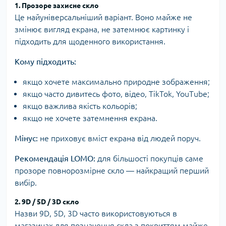
1. Прозоре захисне скло
Це найуніверсальніший варіант. Воно майже не
змінює вигляд екрана, не затемнює картинку і
підходить для щоденного використання.
Кому підходить:
якщо хочете максимально природне зображення;
якщо часто дивитесь фото, відео, TikTok, YouTube;
якщо важлива якість кольорів;
якщо не хочете затемнення екрана.
Мінус:
не приховує вміст екрана від людей поруч.
Рекомендація LOMO:
для більшості покупців саме
прозоре повнорозмірне скло — найкращий перший
вибір.
2. 9D / 5D / 3D скло
Назви 9D, 5D, 3D часто використовуються в
магазинах для позначення скла з покриттям майже