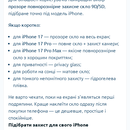
прозоре повнорозмірне захисне скло 9D/5D
,
підібране точно під модель iPhone.
Якщо коротко:
для
iPhone 17
— прозоре скло на весь екран;
для
iPhone 17 Pro
— повне скло + захист камери;
для
iPhone 17 Pro Max
— якісне повнорозмірне
скло з хорошим покриттям;
для приватності — privacy glass;
для роботи на сонці — матове скло;
для тонкого непомітного захисту — гідрогелева
плівка.
Не варто чекати, поки на екрані з’являться перші
подряпини. Краще наклеїти скло одразу після
покупки телефона — це дешевше, простіше і
спокійніше.
Підібрати захист для свого iPhone