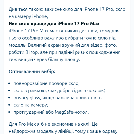
Дивіться також:
захисне скло для iPhone 17 Pro
,
скло
на камеру iPhone
,
Яке скло краще для iPhone 17 Pro Max
iPhone 17 Pro Max має великий дисплей, тому для
нього особливо важливо вибрати точне скло під
модель. Великий екран зручний для відео, фото,
роботи й ігор, але при падінні ризик пошкодження
теж вищий через більшу площу.
Оптимальний вибір:
повнорозмірне прозоре скло;
скло з рамкою, яке добре сідає з чохлом;
privacy glass, якщо важлива приватність;
скло на камеру;
протиударний або MagSafe-чохол.
Для Pro Max я б не економив на склі. Це
найдорожча модель у лінійці, тому краще одразу