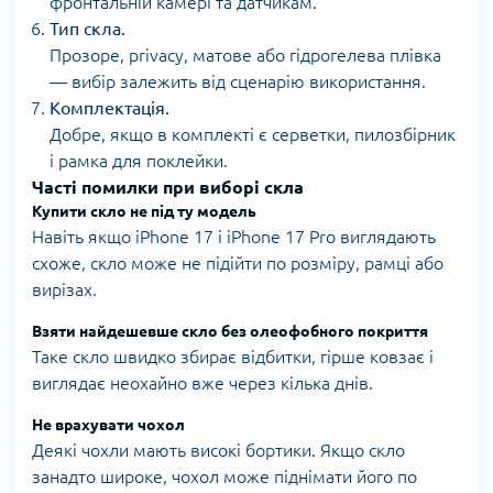
фронтальній камері та датчикам.
Тип скла.
Прозоре, privacy, матове або гідрогелева плівка
— вибір залежить від сценарію використання.
Комплектація.
Добре, якщо в комплекті є серветки, пилозбірник
і рамка для поклейки.
Часті помилки при виборі скла
Купити скло не під ту модель
Навіть якщо iPhone 17 і iPhone 17 Pro виглядають
схоже, скло може не підійти по розміру, рамці або
вирізах.
Взяти найдешевше скло без олеофобного покриття
Таке скло швидко збирає відбитки, гірше ковзає і
виглядає неохайно вже через кілька днів.
Не врахувати чохол
Деякі чохли мають високі бортики. Якщо скло
занадто широке, чохол може піднімати його по