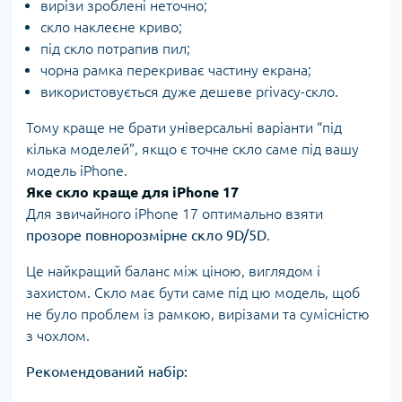
вирізи зроблені неточно;
скло наклеєне криво;
під скло потрапив пил;
чорна рамка перекриває частину екрана;
використовується дуже дешеве privacy-скло.
Тому краще не брати універсальні варіанти “під
кілька моделей”, якщо є точне скло саме під вашу
модель iPhone.
Яке скло краще для iPhone 17
Для звичайного iPhone 17 оптимально взяти
прозоре повнорозмірне скло 9D/5D
.
Це найкращий баланс між ціною, виглядом і
захистом. Скло має бути саме під цю модель, щоб
не було проблем із рамкою, вирізами та сумісністю
з чохлом.
Рекомендований набір: