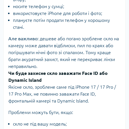
носите телефон у сумці;
використовуєте iPhone для роботи і фото;
плануєте потім продати телефон у хорошому
стані.
Але важливо:
дешеве або погано зроблене скло на
камеру може давати відблиски, пил по краях або
погіршувати нічні фото зі спалахом. Тому краще
брати акуратний захист, який не перекриває лінзи
неправильно.
Чи буде захисне скло заважати Face ID або
Dynamic Island
Якісне скло, зроблене саме під iPhone 17 / 17 Pro /
17 Pro Max, не повинно заважати Face ID,
фронтальній камері та Dynamic Island.
Проблеми можуть бути, якщо:
скло не під вашу модель;