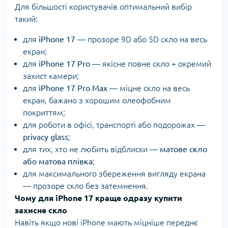
Для більшості користувачів оптимальний вибір
такий:
для
iPhone 17
— прозоре 9D або 5D скло на весь
екран;
для
iPhone 17 Pro
— якісне повне скло + окремий
захист камери;
для
iPhone 17 Pro Max
— міцне скло на весь
екран, бажано з хорошим олеофобним
покриттям;
для роботи в офісі, транспорті або подорожах —
privacy glass
;
для тих, хто не любить відблиски —
матове скло
або матова плівка
;
для максимального збереження вигляду екрана
— прозоре скло без затемнення.
Чому для iPhone 17 краще одразу купити
захисне скло
Навіть якщо нові iPhone мають міцніше переднє