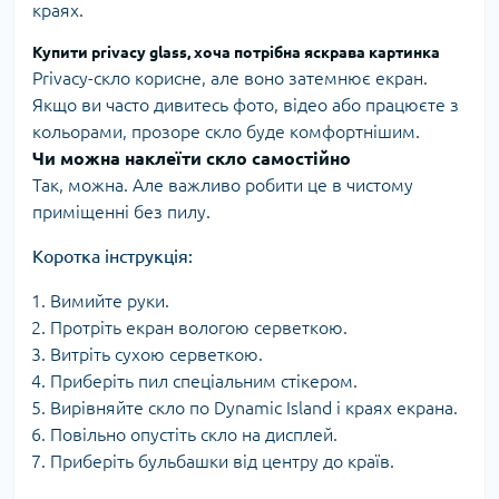
краях.
Купити privacy glass, хоча потрібна яскрава картинка
Privacy-скло корисне, але воно затемнює екран.
Якщо ви часто дивитесь фото, відео або працюєте з
кольорами, прозоре скло буде комфортнішим.
Чи можна наклеїти скло самостійно
Так, можна. Але важливо робити це в чистому
приміщенні без пилу.
Коротка інструкція:
Вимийте руки.
Протріть екран вологою серветкою.
Витріть сухою серветкою.
Приберіть пил спеціальним стікером.
Вирівняйте скло по Dynamic Island і краях екрана.
Повільно опустіть скло на дисплей.
Приберіть бульбашки від центру до країв.