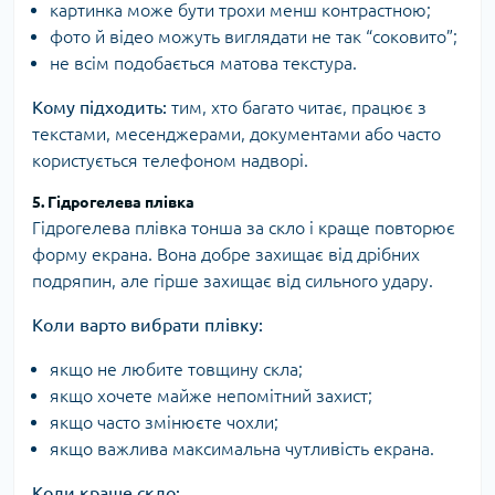
картинка може бути трохи менш контрастною;
фото й відео можуть виглядати не так “соковито”;
не всім подобається матова текстура.
Кому підходить:
тим, хто багато читає, працює з
текстами, месенджерами, документами або часто
користується телефоном надворі.
5. Гідрогелева плівка
Гідрогелева плівка тонша за скло і краще повторює
форму екрана. Вона добре захищає від дрібних
подряпин, але гірше захищає від сильного удару.
Коли варто вибрати плівку:
якщо не любите товщину скла;
якщо хочете майже непомітний захист;
якщо часто змінюєте чохли;
якщо важлива максимальна чутливість екрана.
Коли краще скло: