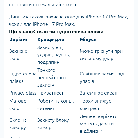
поставити нормальний захист.
Дивіться також:
захисне скло для iPhone 17 Pro Max
,
чохли для iPhone 17 Pro Max
,
Що краще: скло чи гідрогелева плівка
Варіант
Краще для
Мінуси
Захисту від
Захисне
Може тріснути при
ударів, падінь,
скло
сильному ударі
подряпин
Тонкого
Гідрогелева
Слабший захист від
непомітного
плівка
ударів
захисту
Privacy glass
Приватності
Затемнює екран
Матове
Роботи на сонці,
Трохи знижує
скло
читання
контраст
Дешеві варіанти
Скло на
Захисту блоку
можуть давати
камеру
камер
відблиски