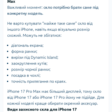
Max
Важливий момент:
скло потрібно брати саме під
конкретну модель
.
Не варто купувати “майже таке саме” скло від
іншого iPhone, навіть якщо візуально розмір
схожий. Можуть не збігатися:
діагональ екрана;
форма рамки;
вирізи під Dynamic Island;
заокруглення кутів;
розмір чорної рамки;
посадка в чохлі;
точність прилягання по краях.
iPhone 17 Pro Max має більший дисплей, тому скло
від iPhone 17 або iPhone 17 Pro йому не підійде. Для
кожної моделі краще обирати окремий аксесуар.
Види захисного скла для iPhone 17