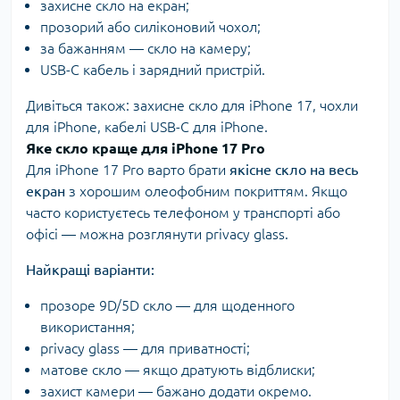
захисне скло на екран;
прозорий або силіконовий чохол;
за бажанням — скло на камеру;
USB-C кабель і зарядний пристрій.
Дивіться також:
захисне скло для iPhone 17
,
чохли
для iPhone
,
кабелі USB-C для iPhone
.
Яке скло краще для iPhone 17 Pro
Для iPhone 17 Pro варто брати
якісне скло на весь
екран
з хорошим олеофобним покриттям. Якщо
часто користуєтесь телефоном у транспорті або
офісі — можна розглянути privacy glass.
Найкращі варіанти:
прозоре 9D/5D скло — для щоденного
використання;
privacy glass — для приватності;
матове скло — якщо дратують відблиски;
захист камери — бажано додати окремо.