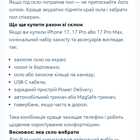
Якщо під скло потрапив пил — не притискайте його
силою. Краще акуратно підняти край скла і забрати
пил стікером.
Що ще купити разом зі склом
Якщо ви купили iPhone 17, 17 Pro або 17 Pro Max,
мінімальний набір захисту та аксесуарів виглядає
так:
захисне скло на екран;
чохол із бортиками;
скло або захисне кільце на камеру;
USB-C кабель;
зарядний пристрій Power Delivery;
автомобільний тримач або MagSafe-тримач;
павербанк, якщо часто в дорозі.
Така комбінація краще захищає телефон і робить
щоденне користування комфортнішим.
Висновок: яке скло вибрати
Для більшості користувачів найкращий вибір —