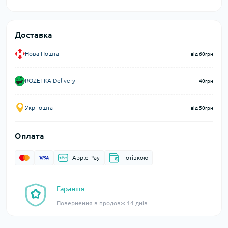
Доставка
Нова Пошта
від 60грн
ROZETKA Delivery
40грн
Укрпошта
від 50грн
Оплата
Apple Pay
Готівкою
Гарантія
Повернення в продовж 14 днів