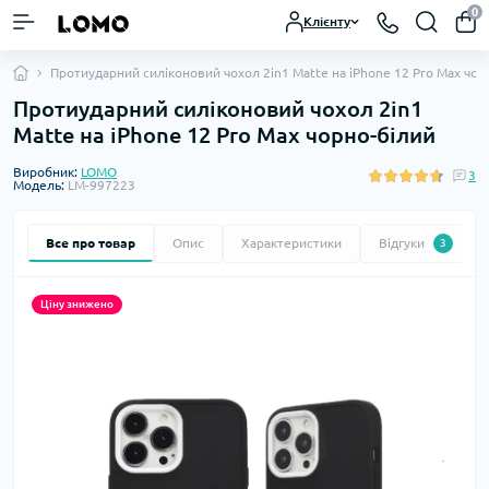
0
Клієнту
Протиударний силіконовий чохол 2in1 Matte на iPhone 12 Pro Max чор
Протиударний силіконовий чохол 2in1
Matte на iPhone 12 Pro Max чорно-білий
Виробник:
LOMO
3
Модель:
LM-997223
Все про товар
Опис
Характеристики
Відгуки
3
Ціну знижено