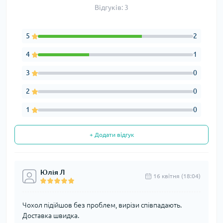
Відгуків: 3
5
2
4
1
3
0
2
0
1
0
+ Додати відгук
Юлія Л
16 квітня (18:04)
Чохол підійшов без проблем, вирізи співпадають.
Доставка швидка.