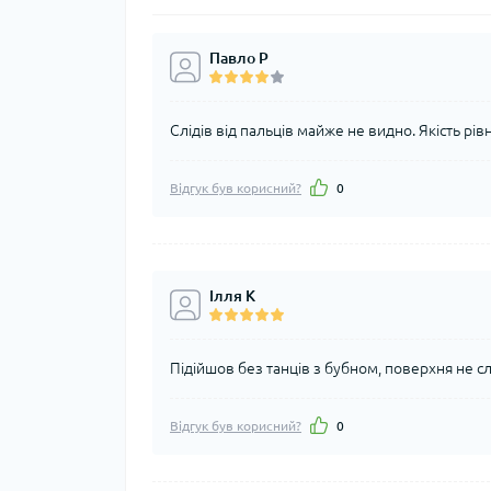
Павло Р
Слідів від пальців майже не видно. Якість рів
Відгук був корисний?
0
Ілля К
Підійшов без танців з бубном, поверхня не с
Відгук був корисний?
0