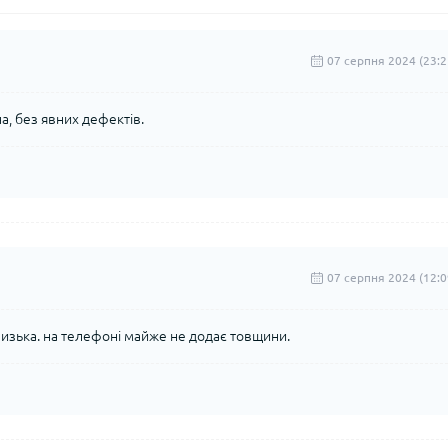
07 серпня 2024 (23:2
на, без явних дефектів.
07 серпня 2024 (12:0
лизька. на телефоні майже не додає товщини.