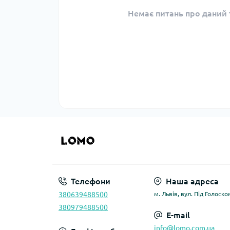
Немає питань про даний т
Телефони
Наша адреса
380639488500
м. Львів, вул. Під Голоско
380979488500
E-mail
info@lomo.com.ua