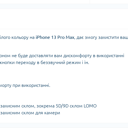
ілого кольору на
iPhone 13 Pro Max
, дає змогу захистити ва
фоном не буде доставляти вам дискомфорту в використанні
 кнопки переходу в беззвучний режим і ін.
морту при використанні.
з захисним склом, зокрема 5D/9D склом LOMO
з захисним склом для камери