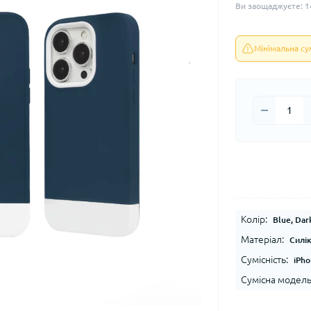
Ви заощаджуєте:
1
Мінімальна с
Колір:
Blue, Dar
Матеріал:
Силі
Сумісність:
iPho
Сумісна модель