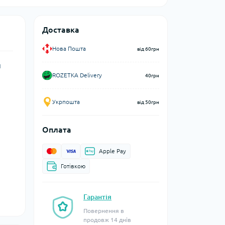
Доставка
Нова Пошта
від 60грн
ш
ROZETKA Delivery
40грн
Укрпошта
від 50грн
Оплата
Apple Pay
Готівкою
Гарантія
Повернення в
продовж 14 днів