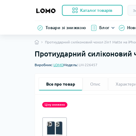
Каталог товарів
Товари зі знижкою
Блог
Нов
Протиударний силіконовий чохол 2in1 Matte на iPho
Протиударний силіконовий ч
Виробник:
LOMO
Модель:
LM-226457
Все про товар
Опис
Характер
Ціну знижено