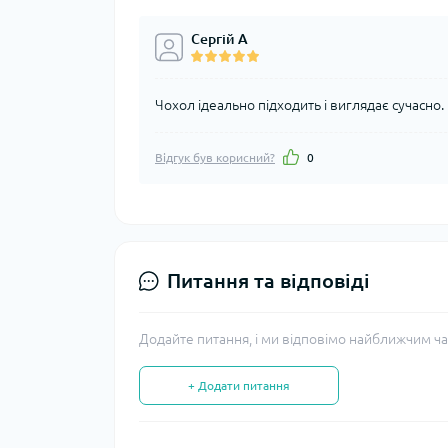
Сергій А
Чохол ідеально підходить і виглядає сучасно.
Відгук був корисний?
0
Питання та відповіді
Додайте питання, і ми відповімо найближчим ча
+ Додати питання