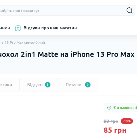
инки
Відгуки про наш магазин
ne 13 Pro Max синьо-білий
охол 2in1 Matte на iPhone 13 Pro Max
истики
Відгуки
Питання
3
0
Є в наявності
99 грн
-14%
85 грн