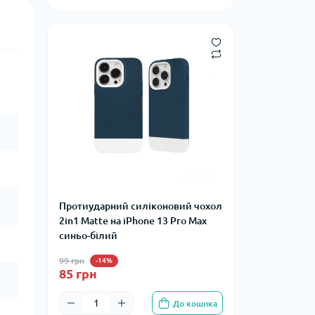
Протиударний силіконовий чохол
2in1 Matte на iPhone 13 Pro Max
синьо-білий
99 грн
-14%
85 грн
До кошика