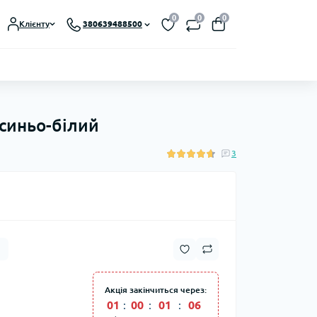
0
0
0
Клієнту
380639488500
 синьо-білий
3
Акція закінчиться через:
01
:
00
:
01
:
04