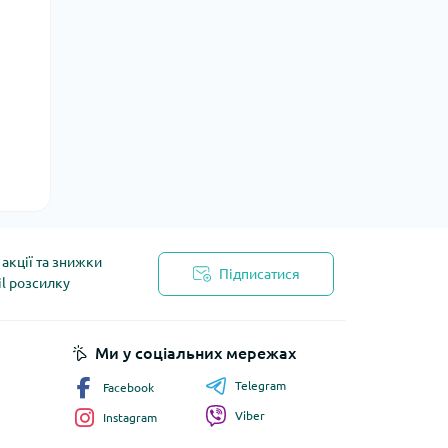
акції та знижки
Підписатися
il розсилку
йності
Ми у соціальних мережах
Telegram
Facebook
Viber
Instagram