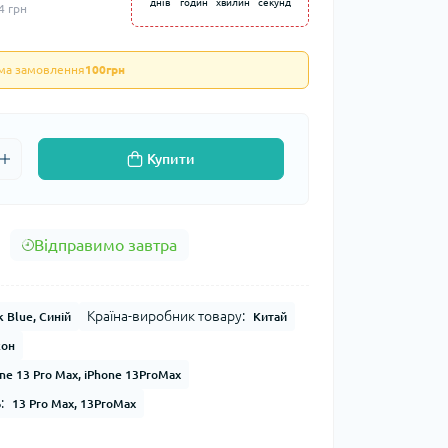
днів
годин
хвилин
секунд
4 грн
ума замовлення
100грн
Купити
Відправимо завтра
Країна-виробник товару:
k Blue, Синій
Китай
кон
ne 13 Pro Max, iPhone 13ProMax
:
13 Pro Max, 13ProMax