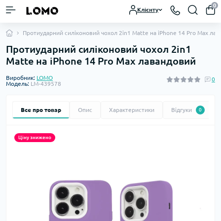
0
Клієнту
Протиударний силіконовий чохол 2in1 Matte на iPhone 14 Pro Max ла
Протиударний силіконовий чохол 2in1
Matte на iPhone 14 Pro Max лавандовий
Виробник:
LOMO
0
Модель:
LM-439578
Все про товар
Опис
Характеристики
Відгуки
0
Ціну знижено