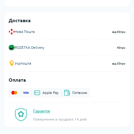
Доставка
Нова Пошта
від 60грн
ROZETKA Delivery
40грн
Укрпошта
від 50грн
Оплата
Apple Pay
Готівкою
Гарантія
Повернення в продовж 14 днів